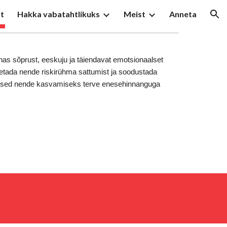
t
Hakka vabatahtlikuks
Meist
Anneta
ion
 sõprust, eeskuju ja täiendavat emotsionaalset
nnetada nende riskirühma sattumist ja soodustada
eldused nende kasvamiseks terve enesehinnanguga