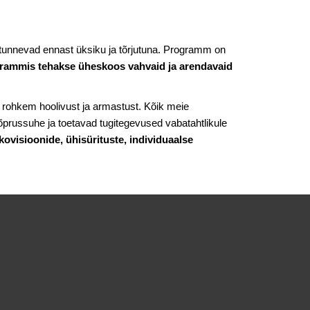
u tunnevad ennast üksiku ja tõrjutuna. Programm on
grammis tehakse üheskoos vahvaid ja arendavaid
 rohkem hoolivust ja armastust. Kõik meie
õprussuhe ja toetavad tugitegevused vabatahtlikule
ovisioonide, ühisürituste, individuaalse