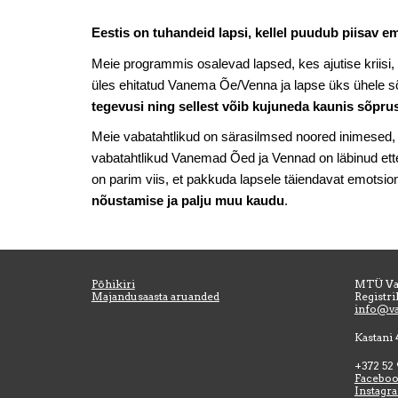
Eestis on tuhandeid lapsi, kellel puudub piisav e
Meie programmis osalevad lapsed, kes ajutise kriisi,
üles ehitatud Vanema Õe/Venna ja lapse üks ühele sõ
tegevusi ning sellest võib kujuneda kaunis sõpru
Meie vabatahtlikud on särasilmsed noored inimesed, 
vabatahtlikud Vanemad Õed ja Vennad on läbinud ette
on parim viis, et pakkuda lapsele täiendavat emotsio
nõustamise ja palju muu kaudu
.
Põhikiri
MTÜ Va
Majandusaasta aruanded
Registr
info@v
Kastani 
+372 52
Facebo
Instagr