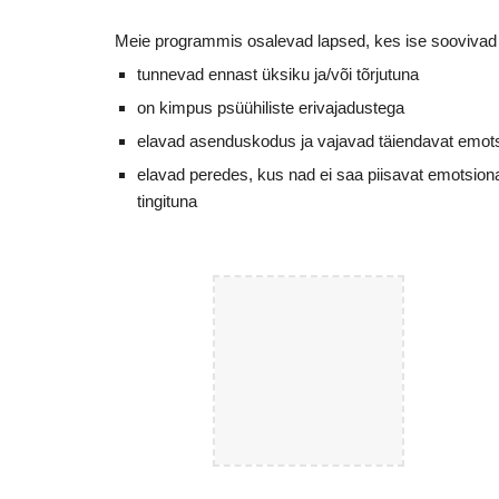
Meie programmis osalevad lapsed, kes ise soovivad
tunnevad ennast üksiku ja/või tõrjutuna
on kimpus psüühiliste erivajadustega
elavad asenduskodus ja vajavad täiendavat emots
elavad peredes, kus nad ei saa piisavat emotsionaal
tingituna