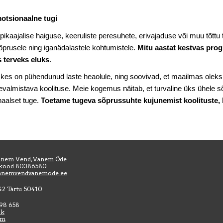
motsionaalne tugi
 pikaajalise haiguse, keeruliste peresuhete, erivajaduse või muu tõtt
prusele ning iganädalastele kohtumistele.
Mitu aastat kestvas pro
s terveks eluks
.
kes on pühendunud laste heaolule, ning soovivad, et maailmas oleks
valmistava koolituse. Meie kogemus näitab, et turvaline üks ühele s
naalset tuge.
Toetame tugeva sõprussuhte kujunemist koolituste, k
nem Vend, Vanem Õde
ikood
80386580
anemvendvanemode.ee
42 Tartu 50410
 98 658
ok
am