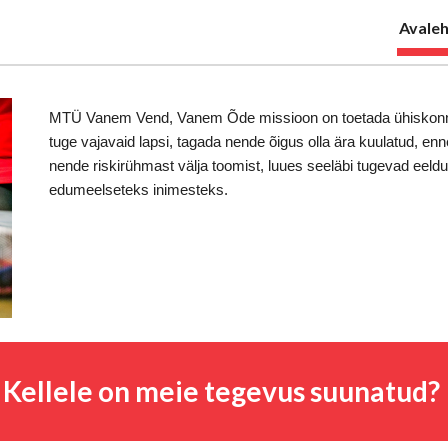
Avaleh
ip to main content
Skip to navigat
MTÜ Vanem Vend, Vanem Õde missioon on toetada ühiskonnas
tuge vajavaid lapsi, tagada nende õigus olla ära kuulatud, e
nende riskirühmast välja toomist, luues seeläbi tugevad e
edumeelseteks inimesteks.
Kellele on meie tegevus suunatud?