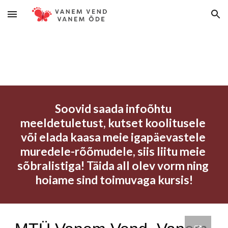
Skip to main content
Skip to navigation
Soovid saada infoõhtu 
meeldetuletust, kutset koolitusele 
või elada kaasa meie igapäevastele 
muredele-rõõmudele, siis liitu meie 
sõbralistiga! Täida all olev vorm ning 
hoiame sind toimuvaga kursis!